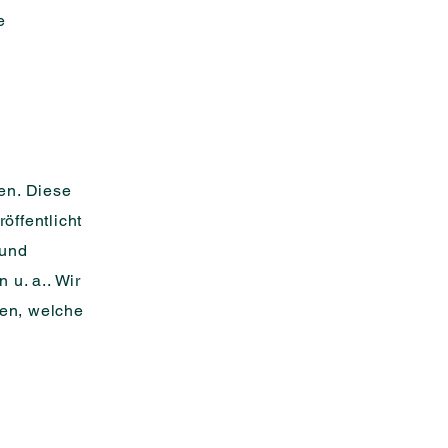
e
en. Diese
öffentlicht
 und
u. a.. Wir
hen, welche